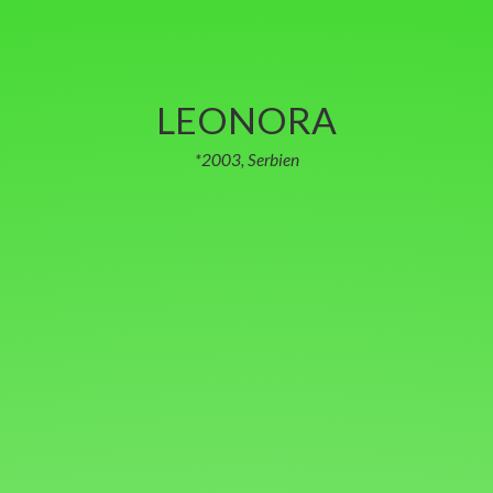
LEONORA
*2003, Serbien